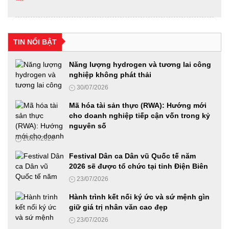
Hội thảo khoa học: "Xu hướng biến đổi của gia đình Việt
Nam qua các thời kỳ, thực trạng và giải pháp"
TIN NỔI BẬT
24/06/2026
Năng lượng hydrogen và tương lai công
nghiệp không phát thải
Diễn đàn Phát triển hạ tầng năng lượng thông minh
30/07/2026
24/06/2026
Mã hóa tài sản thực (RWA): Hướng mới
cho doanh nghiệp tiếp cận vốn trong kỷ
nguyên số
Từ “Con đường tương lai” đến mô hình kinh tế mới trong thời
26/07/2026
đại AI
23/06/2026
Festival Dân ca Dân vũ Quốc tế năm
2026 sẽ được tổ chức tại tỉnh Điện Biên
23/07/2026
Diễn đàn Phát triển Nhiên liệu sinh học 2026: Từ chủ trương
của Đảng đến hành động Quốc gia
Hành trình kết nối ký ức và sứ mệnh gìn
18/06/2026
giữ giá trị nhân văn cao đẹp
23/07/2026