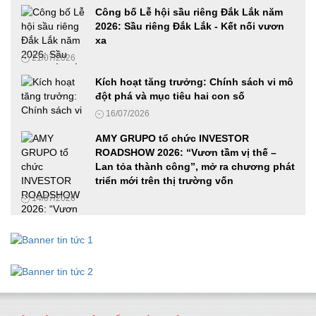
VIMEXPO 2026 và Vietnam AutoExpo 2026: Cầu nối hiệu
Công bố Lễ hội sầu riêng Đắk Lắk năm
quả cho các doanh nghiệp trong ngành Ô tô, xe máy và
2026: Sầu riêng Đắk Lắk - Kết nối vươn
Công nghiệp hỗ trợ
xa
12/06/2026
21/07/2026
Ứng dụng công nghệ số, AI và mã hóa tài sản thực trong
Kích hoạt tăng trưởng: Chính sách vi mô
phát triển doanh nghiệp Việt Nam
đột phá và mục tiêu hai con số
27/05/2026
16/07/2026
AMY GRUPO tổ chức INVESTOR
ROADSHOW 2026: “Vươn tầm vị thế –
Phát động cuộc thi Samsung solve for tomorrow 2026 tại khu
Lan tỏa thành công”, mở ra chương phát
vực phía Nam, hoàn thành chuỗi roadshow ba miền
triển mới trên thị trường vốn
19/05/2026
14/07/2026
Cha-Ching đến Huế: Prudential đánh dấu cột mốc đưa giáo
dục tài chính đến hơn 490 trường học trên cả nước
18/05/2026
Tiếp tục phát động cuộc thi Samsung Solve For Tomorrow
2026 tại khu vực miền Trung