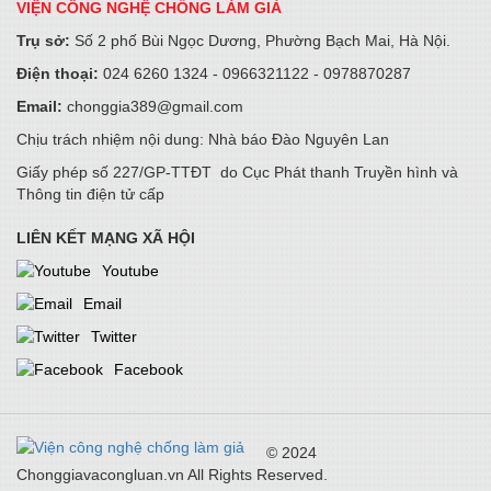
VIỆN CÔNG NGHỆ CHỐNG LÀM GIẢ
15/05/2026
Trụ sở:
Số 2 phố Bùi Ngọc Dương, Phường Bạch Mai, Hà Nội.
Điện thoại:
024 6260 1324 - 0966321122 - 0978870287
Không chỉ bảo hiểm tương lai - Prudential Việt Nam còn dạy
trẻ “tự chủ tài chính” từ hôm nay
Email:
chonggia389@gmail.com
14/05/2026
Chịu trách nhiệm nội dung: Nhà báo Đào Nguyên Lan
Giấy phép số 227/GP-TTĐT do Cục Phát thanh Truyền hình và
Thông tin điện tử cấp
Tận dụng nguồn lực thúc đẩy tăng trưởng xanh
24/04/2026
LIÊN KẾT MẠNG XÃ HỘI
Youtube
Email
5G & Internet tốc độ cao thúc đẩy công nghiệp CNTT, AI cho
tương lai
Twitter
24/04/2026
Facebook
PSI tổ chức thành công ĐHĐCĐ thường niên 2026: Tăng tốc
chuyển đổi, kiến tạo động lực tăng trưởng mới
© 2024
22/04/2026
Chonggiavacongluan.vn All Rights Reserved.