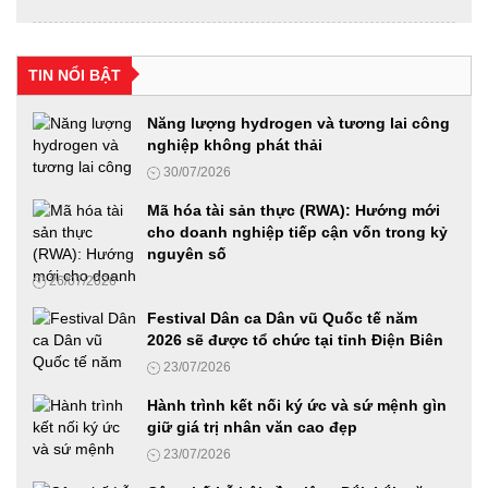
Hội thảo khoa học: "Xu hướng biến đổi của gia đình Việt
Nam qua các thời kỳ, thực trạng và giải pháp"
TIN NỔI BẬT
24/06/2026
Năng lượng hydrogen và tương lai công
nghiệp không phát thải
Diễn đàn Phát triển hạ tầng năng lượng thông minh
30/07/2026
24/06/2026
Mã hóa tài sản thực (RWA): Hướng mới
cho doanh nghiệp tiếp cận vốn trong kỷ
nguyên số
Từ “Con đường tương lai” đến mô hình kinh tế mới trong thời
26/07/2026
đại AI
23/06/2026
Festival Dân ca Dân vũ Quốc tế năm
2026 sẽ được tổ chức tại tỉnh Điện Biên
23/07/2026
Diễn đàn Phát triển Nhiên liệu sinh học 2026: Từ chủ trương
của Đảng đến hành động Quốc gia
Hành trình kết nối ký ức và sứ mệnh gìn
18/06/2026
giữ giá trị nhân văn cao đẹp
23/07/2026