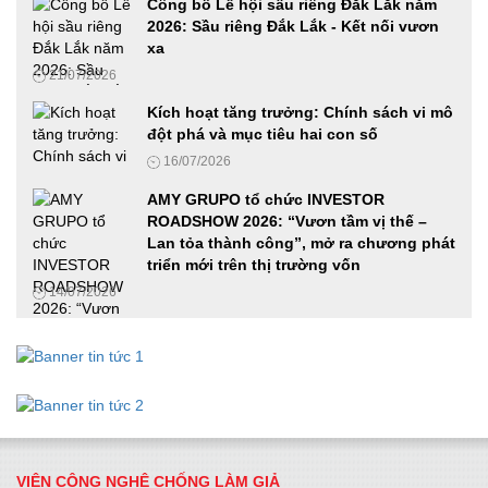
VIMEXPO 2026 và Vietnam AutoExpo 2026: Cầu nối hiệu
Công bố Lễ hội sầu riêng Đắk Lắk năm
quả cho các doanh nghiệp trong ngành Ô tô, xe máy và
2026: Sầu riêng Đắk Lắk - Kết nối vươn
Công nghiệp hỗ trợ
xa
12/06/2026
21/07/2026
Ứng dụng công nghệ số, AI và mã hóa tài sản thực trong
Kích hoạt tăng trưởng: Chính sách vi mô
phát triển doanh nghiệp Việt Nam
đột phá và mục tiêu hai con số
27/05/2026
16/07/2026
AMY GRUPO tổ chức INVESTOR
ROADSHOW 2026: “Vươn tầm vị thế –
Phát động cuộc thi Samsung solve for tomorrow 2026 tại khu
Lan tỏa thành công”, mở ra chương phát
vực phía Nam, hoàn thành chuỗi roadshow ba miền
triển mới trên thị trường vốn
19/05/2026
14/07/2026
Cha-Ching đến Huế: Prudential đánh dấu cột mốc đưa giáo
dục tài chính đến hơn 490 trường học trên cả nước
18/05/2026
Tiếp tục phát động cuộc thi Samsung Solve For Tomorrow
2026 tại khu vực miền Trung
VIỆN CÔNG NGHỆ CHỐNG LÀM GIẢ