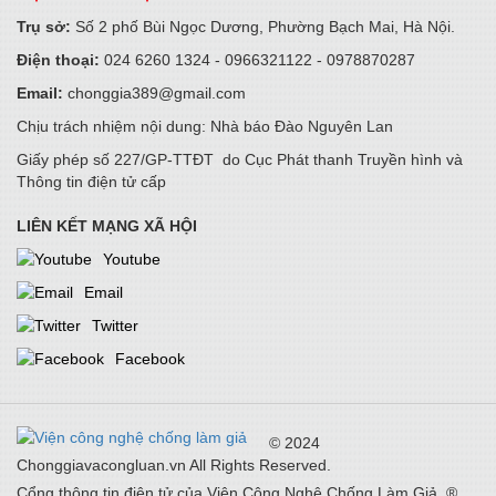
15/05/2026
Trụ sở:
Số 2 phố Bùi Ngọc Dương, Phường Bạch Mai, Hà Nội.
Điện thoại:
024 6260 1324 - 0966321122 - 0978870287
Không chỉ bảo hiểm tương lai - Prudential Việt Nam còn dạy
trẻ “tự chủ tài chính” từ hôm nay
Email:
chonggia389@gmail.com
14/05/2026
Chịu trách nhiệm nội dung: Nhà báo Đào Nguyên Lan
Giấy phép số 227/GP-TTĐT do Cục Phát thanh Truyền hình và
Thông tin điện tử cấp
Tận dụng nguồn lực thúc đẩy tăng trưởng xanh
24/04/2026
LIÊN KẾT MẠNG XÃ HỘI
Youtube
Email
5G & Internet tốc độ cao thúc đẩy công nghiệp CNTT, AI cho
tương lai
Twitter
24/04/2026
Facebook
PSI tổ chức thành công ĐHĐCĐ thường niên 2026: Tăng tốc
chuyển đổi, kiến tạo động lực tăng trưởng mới
© 2024
22/04/2026
Chonggiavacongluan.vn All Rights Reserved.
Cổng thông tin điện tử của Viện Công Nghệ Chống Làm Giả. ®