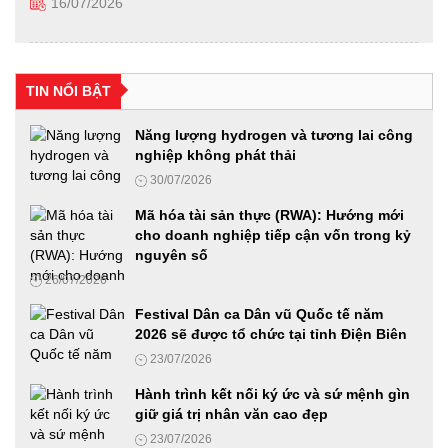
16/07/2026
Hội thảo khoa học: "Xu hướng biến đổi của gia đình Việt
Nam qua các thời kỳ, thực trạng và giải pháp"
TIN NỔI BẬT
24/06/2026
Năng lượng hydrogen và tương lai công
nghiệp không phát thải
Diễn đàn Phát triển hạ tầng năng lượng thông minh
30/07/2026
24/06/2026
Mã hóa tài sản thực (RWA): Hướng mới
cho doanh nghiệp tiếp cận vốn trong kỷ
nguyên số
Từ “Con đường tương lai” đến mô hình kinh tế mới trong thời
26/07/2026
đại AI
23/06/2026
Festival Dân ca Dân vũ Quốc tế năm
2026 sẽ được tổ chức tại tỉnh Điện Biên
23/07/2026
Diễn đàn Phát triển Nhiên liệu sinh học 2026: Từ chủ trương
của Đảng đến hành động Quốc gia
Hành trình kết nối ký ức và sứ mệnh gìn
18/06/2026
giữ giá trị nhân văn cao đẹp
23/07/2026