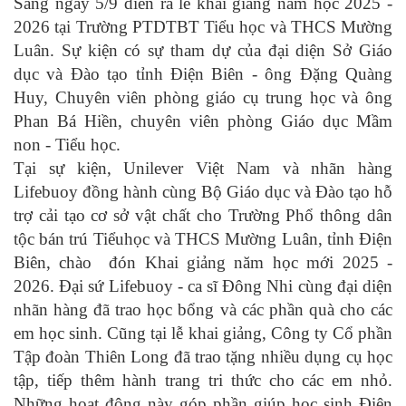
Sáng ngày 5/9 diễn ra lễ khai giảng năm học 2025 -
2026 tại Trường PTDTBT Tiểu học và THCS Mường
Luân. Sự kiện có sự tham dự của đại diện Sở Giáo
dục và Đào tạo tỉnh Điện Biên - ông Đặng Quàng
Huy, Chuyên viên phòng giáo cụ trung học và ông
Phan Bá Hiền, chuyên viên phòng Giáo dục Mầm
non - Tiểu học.
Tại sự kiện, Unilever Việt Nam và nhãn hàng
Lifebuoy đồng hành cùng Bộ Giáo dục và Đào tạo hỗ
trợ cải tạo cơ sở vật chất cho Trường Phổ thông dân
tộc bán trú Tiểuhọc và THCS Mường Luân, tỉnh Điện
Biên, chào đón Khai giảng năm học mới 2025 -
2026. Đại sứ Lifebuoy - ca sĩ Đông Nhi cùng đại diện
nhãn hàng đã trao học bổng và các phần quà cho các
em học sinh. Cũng tại lễ khai giảng, Công ty Cổ phần
Tập đoàn Thiên Long đã trao tặng nhiều dụng cụ học
tập, tiếp thêm hành trang tri thức cho các em nhỏ.
Những hoạt động này góp phần giúp học sinh Điện