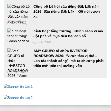
VIMEXPO 2026 và Vietnam AutoExpo 2026: Cầu nối hiệu
Công bố Lễ hội sầu riêng Đắk Lắk năm
quả cho các doanh nghiệp trong ngành Ô tô, xe máy và
2026: Sầu riêng Đắk Lắk - Kết nối vươn
Công nghiệp hỗ trợ
xa
12/06/2026
21/07/2026
Ứng dụng công nghệ số, AI và mã hóa tài sản thực trong
Kích hoạt tăng trưởng: Chính sách vi mô
phát triển doanh nghiệp Việt Nam
đột phá và mục tiêu hai con số
27/05/2026
16/07/2026
AMY GRUPO tổ chức INVESTOR
ROADSHOW 2026: “Vươn tầm vị thế –
Phát động cuộc thi Samsung solve for tomorrow 2026 tại khu
Lan tỏa thành công”, mở ra chương phát
vực phía Nam, hoàn thành chuỗi roadshow ba miền
triển mới trên thị trường vốn
19/05/2026
14/07/2026
Cha-Ching đến Huế: Prudential đánh dấu cột mốc đưa giáo
dục tài chính đến hơn 490 trường học trên cả nước
18/05/2026
Tiếp tục phát động cuộc thi Samsung Solve For Tomorrow