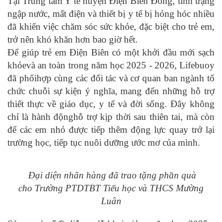
Tại Trung tâm Y tế huyện Điện Biên Đông, tình trạng
ngập nước, mất điện và thiết bị y tế bị hỏng hóc nhiều
đã khiến việc chăm sóc sức khỏe, đặc biệt cho trẻ em,
trở nên khó khăn hơn bao giờ hết.
Để giúp trẻ em Điện Biên có một khởi đầu mới sạch
khỏevà an toàn trong năm học 2025 - 2026, Lifebuoy
đã phốihợp cùng các đối tác và cơ quan ban ngành tổ
chức chuỗi sự kiện ý nghĩa, mang đến những hỗ trợ
thiết thực về giáo dục, y tế và đời sống. Đây không
chỉ là hành độnghỗ trợ kịp thời sau thiên tai, mà còn
để các em nhỏ được tiếp thêm động lực quay trở lại
trường học, tiếp tục nuôi dưỡng ước mơ của mình.
Đại diện nhãn hàng đã trao tặng phần quà
cho
Trường PTDTBT Tiểu học và THCS Mường
Luân