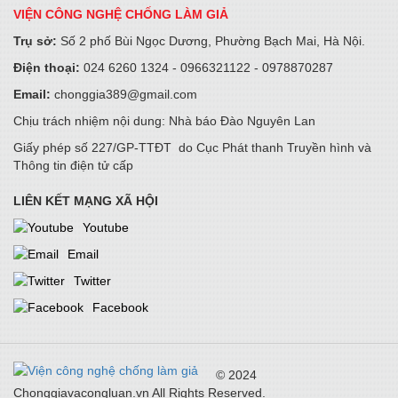
2026 tại khu vực miền Trung
VIỆN CÔNG NGHỆ CHỐNG LÀM GIẢ
15/05/2026
Trụ sở:
Số 2 phố Bùi Ngọc Dương, Phường Bạch Mai, Hà Nội.
Điện thoại:
024 6260 1324 - 0966321122 - 0978870287
Không chỉ bảo hiểm tương lai - Prudential Việt Nam còn dạy
trẻ “tự chủ tài chính” từ hôm nay
Email:
chonggia389@gmail.com
14/05/2026
Chịu trách nhiệm nội dung: Nhà báo Đào Nguyên Lan
Giấy phép số 227/GP-TTĐT do Cục Phát thanh Truyền hình và
Thông tin điện tử cấp
Tận dụng nguồn lực thúc đẩy tăng trưởng xanh
24/04/2026
LIÊN KẾT MẠNG XÃ HỘI
Youtube
Email
5G & Internet tốc độ cao thúc đẩy công nghiệp CNTT, AI cho
tương lai
Twitter
24/04/2026
Facebook
PSI tổ chức thành công ĐHĐCĐ thường niên 2026: Tăng tốc
chuyển đổi, kiến tạo động lực tăng trưởng mới
© 2024
22/04/2026
Chonggiavacongluan.vn All Rights Reserved.