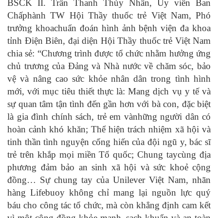
BSCK II. Trần Thanh Thủy Nhân, Ủy viên Ban
Chấphành TW Hội Thầy thuốc trẻ Việt Nam, Phó
trưởng khoachuẩn đoán hình ảnh bệnh viện đa khoa
tỉnh Điện Biên, đại diện Hội Thầy thuốc trẻ Việt Nam
chia sẻ: “Chương trình được tổ chức nhằm hưởng ứng
chủ trương của Đảng và Nhà nước về chăm sóc, bảo
vệ và nâng cao sức khỏe nhân dân trong tình hình
mới, với mục tiêu thiết thực là: Mang dịch vụ y tế và
sự quan tâm tận tình đến gần hơn với bà con, đặc biệt
là gia đình chính sách, trẻ em vànhững người dân có
hoàn cảnh khó khăn; Thể hiện trách nhiệm xã hội và
tinh thần tình nguyện cống hiến của đội ngũ y, bác sĩ
trẻ trên khắp mọi miền Tổ quốc; Chung taycùng địa
phương đảm bảo an sinh xã hội và sức khoẻ cộng
đồng… Sự chung tay của Unilever Việt Nam, nhãn
hàng Lifebuoy không chỉ mang lại nguồn lực quý
báu cho công tác tổ chức, mà còn khẳng định cam kết
vì một cộng đồng khỏe mạnh, sạch khuẩn và an toàn