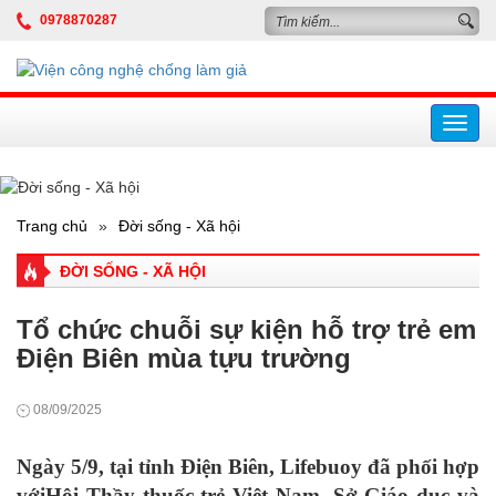
0978870287
Toggl
navig
Trang chủ
»
Đời sống - Xã hội
ĐỜI SỐNG - XÃ HỘI
Tổ chức chuỗi sự kiện hỗ trợ trẻ em
Điện Biên mùa tựu trường
08/09/2025
Ngày 5/9, tại tỉnh Điện Biên, Lifebuoy đã phối hợp
vớiHội Thầy thuốc trẻ Việt Nam, Sở Giáo dục và