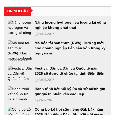
Hội thảo khoa học: "Xu hướng biến đổi của gia đình Việt
Nam qua các thời kỳ, thực trạng và giải pháp"
TIN NỔI BẬT
24/06/2026
Năng lượng hydrogen và tương lai công
nghiệp không phát thải
Diễn đàn Phát triển hạ tầng năng lượng thông minh
30/07/2026
24/06/2026
Mã hóa tài sản thực (RWA): Hướng mới
cho doanh nghiệp tiếp cận vốn trong kỷ
nguyên số
Từ “Con đường tương lai” đến mô hình kinh tế mới trong thời
26/07/2026
đại AI
23/06/2026
Festival Dân ca Dân vũ Quốc tế năm
2026 sẽ được tổ chức tại tỉnh Điện Biên
23/07/2026
Diễn đàn Phát triển Nhiên liệu sinh học 2026: Từ chủ trương
của Đảng đến hành động Quốc gia
Hành trình kết nối ký ức và sứ mệnh gìn
18/06/2026
giữ giá trị nhân văn cao đẹp
23/07/2026
VIMEXPO 2026 và Vietnam AutoExpo 2026: Cầu nối hiệu
Công bố Lễ hội sầu riêng Đắk Lắk năm
quả cho các doanh nghiệp trong ngành Ô tô, xe máy và
2026: Sầu riêng Đắk Lắk - Kết nối vươn