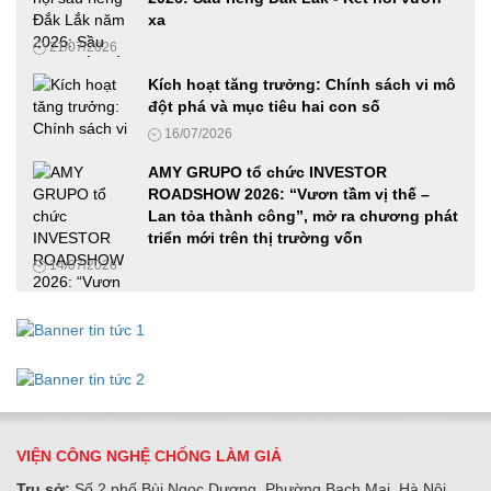
Công nghiệp hỗ trợ
xa
12/06/2026
21/07/2026
Ứng dụng công nghệ số, AI và mã hóa tài sản thực trong
Kích hoạt tăng trưởng: Chính sách vi mô
phát triển doanh nghiệp Việt Nam
đột phá và mục tiêu hai con số
27/05/2026
16/07/2026
AMY GRUPO tổ chức INVESTOR
ROADSHOW 2026: “Vươn tầm vị thế –
Phát động cuộc thi Samsung solve for tomorrow 2026 tại khu
Lan tỏa thành công”, mở ra chương phát
vực phía Nam, hoàn thành chuỗi roadshow ba miền
triển mới trên thị trường vốn
19/05/2026
14/07/2026
Cha-Ching đến Huế: Prudential đánh dấu cột mốc đưa giáo
dục tài chính đến hơn 490 trường học trên cả nước
18/05/2026
Tiếp tục phát động cuộc thi Samsung Solve For Tomorrow
2026 tại khu vực miền Trung
VIỆN CÔNG NGHỆ CHỐNG LÀM GIẢ
15/05/2026
Trụ sở:
Số 2 phố Bùi Ngọc Dương, Phường Bạch Mai, Hà Nội.