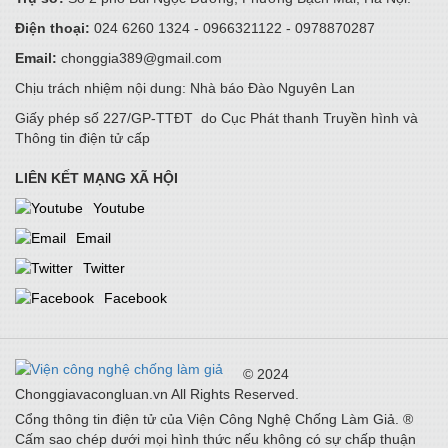
Điện thoại:
024 6260 1324 - 0966321122 - 0978870287
Không chỉ bảo hiểm tương lai - Prudential Việt Nam còn dạy
trẻ “tự chủ tài chính” từ hôm nay
Email:
chonggia389@gmail.com
14/05/2026
Chịu trách nhiệm nội dung: Nhà báo Đào Nguyên Lan
Giấy phép số 227/GP-TTĐT do Cục Phát thanh Truyền hình và
Thông tin điện tử cấp
Tận dụng nguồn lực thúc đẩy tăng trưởng xanh
24/04/2026
LIÊN KẾT MẠNG XÃ HỘI
Youtube
Email
5G & Internet tốc độ cao thúc đẩy công nghiệp CNTT, AI cho
tương lai
Twitter
24/04/2026
Facebook
PSI tổ chức thành công ĐHĐCĐ thường niên 2026: Tăng tốc
chuyển đổi, kiến tạo động lực tăng trưởng mới
© 2024
22/04/2026
Chonggiavacongluan.vn All Rights Reserved.
Cổng thông tin điện tử của Viện Công Nghệ Chống Làm Giả. ®
Cấm sao chép dưới mọi hình thức nếu không có sự chấp thuận
Khởi động Chương trình Samsung Solve for Tomorrow 2026